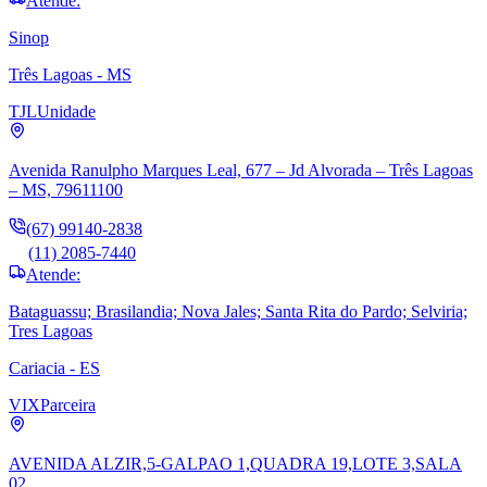
Atende:
Sinop
Três Lagoas - MS
TJL
Unidade
Avenida Ranulpho Marques Leal, 677 – Jd Alvorada – Três Lagoas
– MS, 79611100
(67) 99140-2838
(11) 2085-7440
Atende:
Bataguassu; Brasilandia; Nova Jales; Santa Rita do Pardo; Selviria;
Tres Lagoas
Cariacia - ES
VIX
Parceira
AVENIDA ALZIR,5-GALPAO 1,QUADRA 19,LOTE 3,SALA
02,