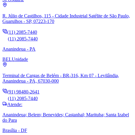
R. Júlio de Castilhos, 115 - Cidade Industrial Satélite de São Paulo,
Guarulhos - SP, 07223-170
(11) 2085-7440
(11) 2085-7440
Ananindeua - PA
BEL
Unidade
Terminal de Cargas de Belém - BR-316, Km 07 - Levilândia,
Ananindeua - PA, 67030-000
(91) 98480-2641
(11) 2085-7440
Atende:
Ananindeua; Belem; Benevides; Castanhal; Marituba; Santa Izabel
do Para
Brasília - DF