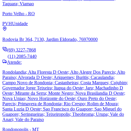
Taquara; Viamao
Porto Velho - RO
PVH
Unidade
Rodovia Br 364, 7130, Jardim Eldorado, 76970000
(69) 3227-7868
(11) 2085-7440
Atende:
Rondolandia; Alta Floresta D Oeste; Alto Alegre Dos Parecis; Alto
Paraiso; Alvorada D Oeste; Ariquemes; Buritis; Cacaulandia;
Campo Novo de Rondonia; Castanheiras; Costa Marques; Cujubim;
Governador Jorge Teixeira; Itapua do Oeste; Jaru; Machadinho D
Oeste; Mirante da Serra; Monte Negro; Nova Brasilandia D Oeste;
Nova Uniao; Novo Horizonte do Oeste; Ouro Preto do Oeste;
Parecis; Primavera de Rondonia; Rio Crespo; Rolim de Moura;
Santa Luzia D Oeste; Sao Francisco do Guapore; Sao Miguel do
Guapore; Seringueiras; Teixeiropolis; Theobroma; Urupa; Vale do
Anari; Vale do Paraiso
Rondonopolis - MT