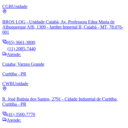
CGB
Unidade
BROS LOG - Unidade Cuiabá, Av. Professora Edna Maria de
Albuquerque Affi, 1309 - Jardim Imperial II, Cuiabá - MT, 78.076-
001
(65) 3661-3800
(11) 2085-7440
Atende:
Cuiaba; Varzea Grande
Curitiba - PR
CWB
Unidade
R. José Batista dos Santos, 2791 - Cidade Industrial de Curitiba,
Curitiba - PR
(41) 3500-7770
Atende: