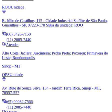
ROO
Unidade
R. Júlio de Castilhos, 115 - Cidade Industrial Satélite de São Paulo,
Guarulhos - SP, 07223-170 Sigla da unidade: ROO
(66) 3426-7150
(11) 2085-7440
Atende:
Alto Coite; Jaciara; Juscimeira; Pedra Preta; Poxoreu; Primavera do
Leste; Rondonopolis
Sinop - MT
OPS
Unidade
Av. Rute de Souza Silva, 134 - Jardim Terra Rica, Sinop - MT,
78557-557
(65) 99982-7566
(11) 2085-7440