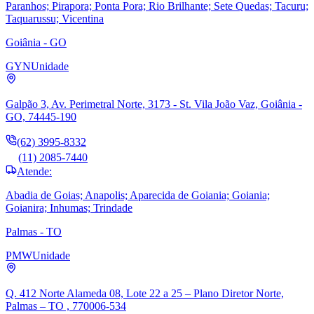
Paranhos; Pirapora; Ponta Pora; Rio Brilhante; Sete Quedas; Tacuru;
Taquarussu; Vicentina
Goiânia - GO
GYN
Unidade
Galpão 3, Av. Perimetral Norte, 3173 - St. Vila João Vaz, Goiânia -
GO, 74445-190
(62) 3995-8332
(11) 2085-7440
Atende:
Abadia de Goias; Anapolis; Aparecida de Goiania; Goiania;
Goianira; Inhumas; Trindade
Palmas - TO
PMW
Unidade
Q. 412 Norte Alameda 08, Lote 22 a 25 – Plano Diretor Norte,
Palmas – TO , 770006-534