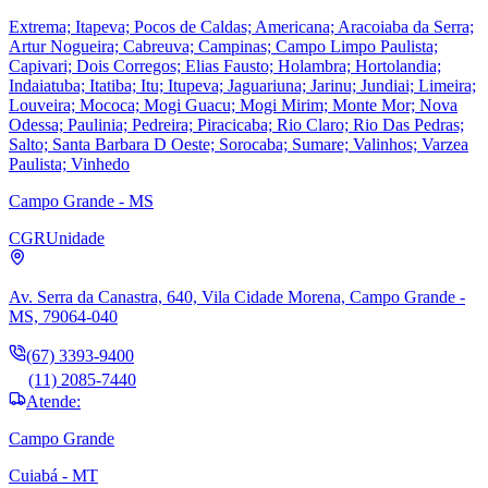
Extrema; Itapeva; Pocos de Caldas; Americana; Aracoiaba da Serra;
Artur Nogueira; Cabreuva; Campinas; Campo Limpo Paulista;
Capivari; Dois Corregos; Elias Fausto; Holambra; Hortolandia;
Indaiatuba; Itatiba; Itu; Itupeva; Jaguariuna; Jarinu; Jundiai; Limeira;
Louveira; Mococa; Mogi Guacu; Mogi Mirim; Monte Mor; Nova
Odessa; Paulinia; Pedreira; Piracicaba; Rio Claro; Rio Das Pedras;
Salto; Santa Barbara D Oeste; Sorocaba; Sumare; Valinhos; Varzea
Paulista; Vinhedo
Campo Grande - MS
CGR
Unidade
Av. Serra da Canastra, 640, Vila Cidade Morena, Campo Grande -
MS, 79064-040
(67) 3393-9400
(11) 2085-7440
Atende:
Campo Grande
Cuiabá - MT