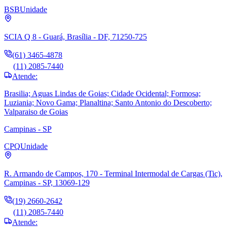
BSB
Unidade
SCIA Q 8 - Guará, Brasília - DF, 71250-725
(61) 3465-4878
(11) 2085-7440
Atende:
Brasilia; Aguas Lindas de Goias; Cidade Ocidental; Formosa;
Luziania; Novo Gama; Planaltina; Santo Antonio do Descoberto;
Valparaiso de Goias
Campinas - SP
CPQ
Unidade
R. Armando de Campos, 170 - Terminal Intermodal de Cargas (Tic),
Campinas - SP, 13069-129
(19) 2660-2642
(11) 2085-7440
Atende: