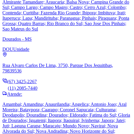
Almirante Tamandare; Araucaria; Balsa Nova; Campina Grande do
Sul; Campo Largo; Campo Magro; Castro; Cerro Azul; Colombo;
Contenda; Curitiba; Fazenda Rio Grande; Ibipora; Imbituva; Irati;
Itaperucu; Lapa; Mandirituba; Paranagua; Pinhais; Piraquara; Ponta
Grossa; Quatro Barras; Rio Branco do Sul; Sao Jose Dos Pinhais;
Sao Mateus do Sul
Dourados - MS
DOU
Unidade
Rua Alvaro Carlos De Lima, 3750, Parque Dos Jequitibas,
79839536
(67) 3425-2267
(11) 2085-7440
Atende:
Amambai; Amandina; Anaurilandia; Angelica; Antonio Joao; Aral
Moreira; Bataypora; Caarapo; Coronel Sapucaia; Culturama;
Deodapolis; Douradina; Dourados; Eldorado; Fatima do Sul; Gloria
de Dourados; Iguatemi; Itapora; Itaquirai; Ivinhema; Japora; Jatei;
Juti; Laguna Carapa; Maracaju; Mundo Novo; Navirai; Nova
Alvorada do Sul; Nova Andradina; Novo Horizonte do Sul;