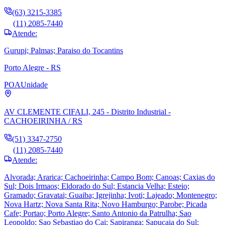
(63) 3215-3385
(11) 2085-7440
Atende:
Gurupi; Palmas; Paraiso do Tocantins
Porto Alegre - RS
POA
Unidade
AV CLEMENTE CIFALI, 245 - Distrito Industrial -
CACHOEIRINHA / RS
(51) 3347-2750
(11) 2085-7440
Atende:
Alvorada; Ararica; Cachoeirinha; Campo Bom; Canoas; Caxias do
Sul; Dois Irmaos; Eldorado do Sul; Estancia Velha; Esteio;
Gramado; Gravatai; Guaiba; Igrejinha; Ivoti; Lajeado; Montenegro;
Nova Hartz; Nova Santa Rita; Novo Hamburgo; Parobe; Picada
Cafe; Portao; Porto Alegre; Santo Antonio da Patrulha; Sao
Leopoldo; Sao Sebastiao do Cai; Sapiranga; Sapucaia do Sul;